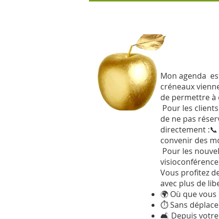
Mon agenda est
créneaux vienne
de permettre à 
P
our les client
de ne pas réser
directement :📞
convenir des mo
Pour les nouvel
visioconférence
Vous profitez de
avec plus de libe
🌍 Où que vous 
⏱ Sans déplace
🛋 Depuis votre