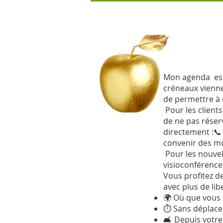
Mon agenda est
créneaux vienne
de permettre à 
P
our les client
de ne pas réser
directement :📞
convenir des mo
Pour les nouvel
visioconférence
Vous profitez de
avec plus de libe
🌍 Où que vous 
⏱ Sans déplace
🛋 Depuis votre