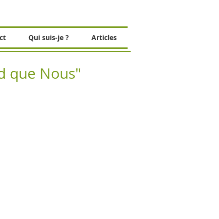
ct
Qui suis-je ?
Articles
nd que Nous"